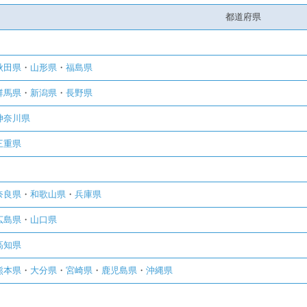
都道府県
秋田県
・
山形県
・
福島県
群馬県
・
新潟県
・
長野県
神奈川県
三重県
奈良県
・
和歌山県
・
兵庫県
広島県
・
山口県
高知県
熊本県
・
大分県
・
宮崎県
・
鹿児島県
・
沖縄県