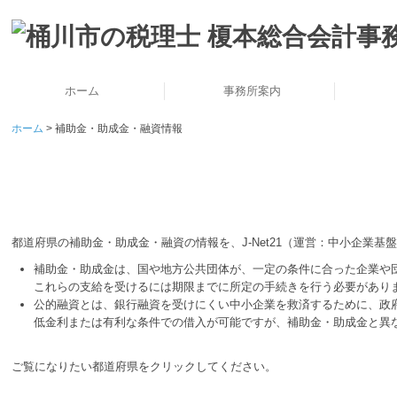
ホーム
事務所案内
ホーム
補助金・助成金・融資情報
事務所概要・アクセス
スタッフ紹介
所長挨拶
経営理念
デ
都道府県の補助金・助成金・融資の情報を、J-Net21（運営：中小企業
補助金・助成金は、国や地方公共団体が、一定の条件に合った企業や
これらの支給を受けるには期限までに所定の手続きを行う必要があり
公的融資とは、銀行融資を受けにくい中小企業を救済するために、政
低金利または有利な条件での借入が可能ですが、補助金・助成金と異
ご覧になりたい都道府県をクリックしてください。