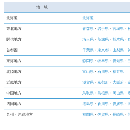
地 域
北海道
北海道
東北地方
青森県
・
岩手県
・
宮城県
・
関信地方
埼玉県
・
茨城県
・
栃木県
・
首都圏
千葉県
・
東京都
・
山梨県
・
東海地方
静岡県
・
岐阜県
・
愛知県
・
北陸地方
富山県
・
石川県
・
福井県
近畿地方
滋賀県
・
京都府
・
大阪府
・
中国地方
鳥取県
・
島根県
・
岡山県
・
四国地方
徳島県
・
香川県
・
愛媛県
・
九州・沖縄地方
福岡県
・
佐賀県
・
長崎県
・