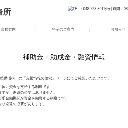
業務案内
料金のご案内
お知らせ
ジタル化支援
税務・会計
経営支援
補助金・助成金・融資情報
基盤整備機構）の「支援情報の検索」ページにてご確認いただけます。
団体に資金を支給する制度です。
ますが、返還の必要はありません。
府系金融機関が資金を融資する制度です。
なり返還の必要があります。