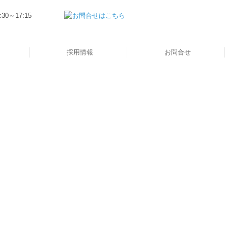
採用情報
お問合せ
キャリアアップ・研修制度
働きやすさへの取り組み
スタッフインタビュー
採用メッセージ
募集要項